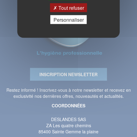
Tout refuser
Personnaliser
INSCRIPTION NEWSLETTER
Restez informé ! Inscrivez-vous à notre newsletter et recevez en
exclusivité nos dernières offres, nouveautés et actualités.
COORDONNÉES
DESLANDES SAS
ZA Les quatre chemins
85400 Sainte Gemme la plaine