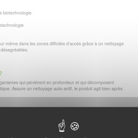
a biotechnologie.
iotechnologie
 même dans les zones difficiles d'accès grâce à un nettoyage
rs désagréables.
?
organismes qui pénètrent en profondeur et qui décomposent
que. Assure un nettoyage auto-actif, le produit agit bien après