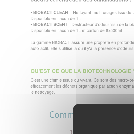
•
BIOBACT CLEAN
- Nettoyant multi-usages issu de l
Disponible en flacon de 1L
•
BIOBACT SCENT
- Destructeur d’odeur issu de la b
Disponible en flacon de 1L et carton de 8x500ml
La gamme BIOBACT assure une propreté en profondeur
auto-actif. Elle s'utilise là où il y'a la présence d'odeu
QU'EST CE QUE LA BIOTECHNOLOGIE 
C’est une chimie issue du vivant. Ce sont des micro-
efficacement les déchets organique par action enzymati
le nettoyage.